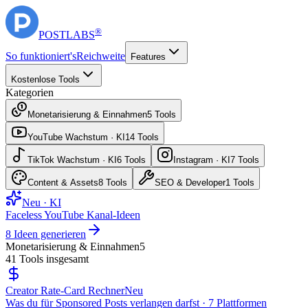
®
POST
LABS
So funktioniert's
Reichweite
Features
Kostenlose Tools
Kategorien
Monetarisierung & Einnahmen
5
Tools
YouTube Wachstum · KI
14
Tools
TikTok Wachstum · KI
6
Tools
Instagram · KI
7
Tools
Content & Assets
8
Tools
SEO & Developer
1
Tools
Neu · KI
Faceless YouTube Kanal-Ideen
8 Ideen generieren
Monetarisierung & Einnahmen
5
41
Tools insgesamt
Creator Rate-Card Rechner
Neu
Was du für Sponsored Posts verlangen darfst · 7 Plattformen