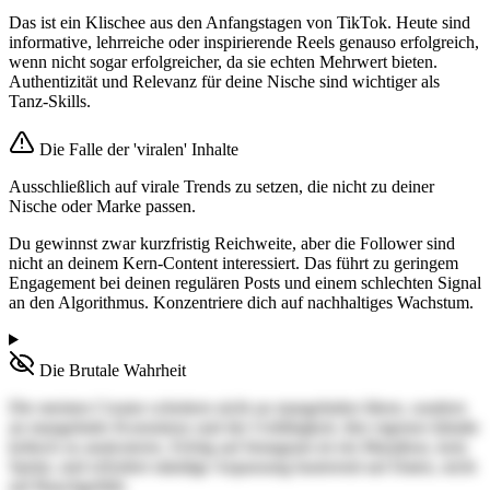
Das ist ein Klischee aus den Anfangstagen von TikTok. Heute sind
informative, lehrreiche oder inspirierende Reels genauso erfolgreich,
wenn nicht sogar erfolgreicher, da sie echten Mehrwert bieten.
Authentizität und Relevanz für deine Nische sind wichtiger als
Tanz-Skills.
Die Falle der 'viralen' Inhalte
Ausschließlich auf virale Trends zu setzen, die nicht zu deiner
Nische oder Marke passen.
Du gewinnst zwar kurzfristig Reichweite, aber die Follower sind
nicht an deinem Kern-Content interessiert. Das führt zu geringem
Engagement bei deinen regulären Posts und einem schlechten Signal
an den Algorithmus. Konzentriere dich auf nachhaltiges Wachstum.
Die Brutale Wahrheit
Die meisten Creator scheitern nicht an mangelnden Ideen, sondern
an mangelnder Konsistenz und der Unfähigkeit, ihre eigenen Inhalte
kritisch zu analysieren. Erfolg auf Instagram ist ein Marathon, kein
Sprint, und erfordert ständige Anpassung basierend auf Daten, nicht
auf Bauchgefühl.