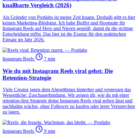
knallharte Vergleich (2026)
Als Gründer von Postlabs ist meine Zeit knapp. Deshalb gibt es hier
keinen Marketing-Blödsinn. Ich habe Buffer und Hootsuite für
Instagram Reels auf Herz und Nieren geprüft, damit du die richtige
Entscheidung triffst. Das hier ist die Essenz für den praktischen
Einsatz im Jahr 2026.
Instagram Reels
·
7
min
Wie du mit Instagram Reels viral gehst: Die
Retention-Strategie
Viele Creator jagen dem Algorithmus hinterher und vergessen das
Wesentliche: Zuschauerbindung. Wir zeigen dir, wie du mit einer
retention-first Strategie deine Instagram Reels viral gehen lässt und
nachhaltig wächst, ohne Follower zu kaufen oder leere Versprechen
zu jagen.
Instagram Reels
·
9
min