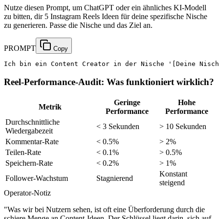
Nutze diesen Prompt, um ChatGPT oder ein ähnliches KI-Modell
zu bitten, dir 5 Instagram Reels Ideen für deine spezifische Nische
zu generieren. Passe die Nische und das Ziel an.
PROMPT
Copy
Ich bin ein Content Creator in der Nische '[Deine Nisch
Reel-Performance-Audit: Was funktioniert wirklich?
Geringe
Hohe
Metrik
Performance
Performance
Durchschnittliche
< 3 Sekunden
> 10 Sekunden
Wiedergabezeit
Kommentar-Rate
< 0.5%
> 2%
Teilen-Rate
< 0.1%
> 0.5%
Speichern-Rate
< 0.2%
> 1%
Konstant
Follower-Wachstum
Stagnierend
steigend
Operator-Notiz
"
Was wir bei Nutzern sehen, ist oft eine Überforderung durch die
schiere Menge an Content-Ideen. Der Schlüssel liegt darin, sich auf