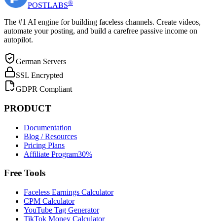
®
POST
LABS
The #1 AI engine for building faceless channels. Create videos,
automate your posting, and build a carefree passive income on
autopilot.
German Servers
SSL Encrypted
GDPR Compliant
PRODUCT
Documentation
Blog / Resources
Pricing Plans
Affiliate Program
30%
Free Tools
Faceless Earnings Calculator
CPM Calculator
YouTube Tag Generator
TikTok Money Calculator