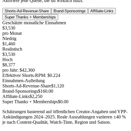
Aktiviere jede Quelle, die du wirklich nutzt.
Shorts-Ad-Revenue-Share
Brand-Sponsorings
Affiliate-Links
Super Thanks + Memberships
Geschätzte monatliche Einnahmen
$3,530
pro Monat
Niedrig
$1,460
Realistisch
$3,530
Hoch
$8,377
pro Jahr
:
$42,360
Effektiver Shorts-RPM
:
$0.224
Einnahmen-Aufteilung
Shorts-Ad-Revenue-Share
$1,120
Brand-Sponsorings
$160.00
Affiliate-Links
$2,250
Super Thanks + Memberships
$0.00
Schätzungen basierend auf öffentlichen Creator-Angaben und YPP-
Ankündigungen 2024–2025. Reale Auszahlungen variieren ±40 %
je nach Content-Qualität, Watch-Time, Region und Saison.