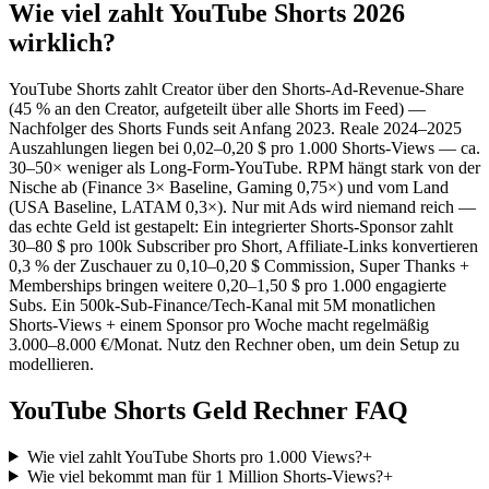
Wie viel zahlt YouTube Shorts 2026
wirklich?
YouTube Shorts zahlt Creator über den Shorts-Ad-Revenue-Share
(45 % an den Creator, aufgeteilt über alle Shorts im Feed) —
Nachfolger des Shorts Funds seit Anfang 2023. Reale 2024–2025
Auszahlungen liegen bei 0,02–0,20 $ pro 1.000 Shorts-Views — ca.
30–50× weniger als Long-Form-YouTube. RPM hängt stark von der
Nische ab (Finance 3× Baseline, Gaming 0,75×) und vom Land
(USA Baseline, LATAM 0,3×). Nur mit Ads wird niemand reich —
das echte Geld ist gestapelt: Ein integrierter Shorts-Sponsor zahlt
30–80 $ pro 100k Subscriber pro Short, Affiliate-Links konvertieren
0,3 % der Zuschauer zu 0,10–0,20 $ Commission, Super Thanks +
Memberships bringen weitere 0,20–1,50 $ pro 1.000 engagierte
Subs. Ein 500k-Sub-Finance/Tech-Kanal mit 5M monatlichen
Shorts-Views + einem Sponsor pro Woche macht regelmäßig
3.000–8.000 €/Monat. Nutz den Rechner oben, um dein Setup zu
modellieren.
YouTube Shorts Geld Rechner FAQ
Wie viel zahlt YouTube Shorts pro 1.000 Views?
+
Wie viel bekommt man für 1 Million Shorts-Views?
+