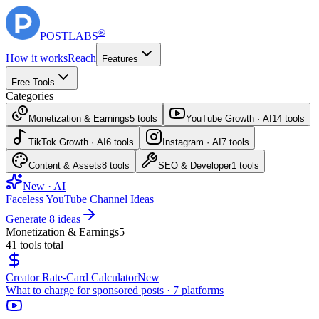
®
POST
LABS
How it works
Reach
Features
Free Tools
Categories
Monetization & Earnings
5
tools
YouTube Growth · AI
14
tools
TikTok Growth · AI
6
tools
Instagram · AI
7
tools
Content & Assets
8
tools
SEO & Developer
1
tools
New · AI
Faceless YouTube Channel Ideas
Generate 8 ideas
Monetization & Earnings
5
41
tools total
Creator Rate-Card Calculator
New
What to charge for sponsored posts · 7 platforms