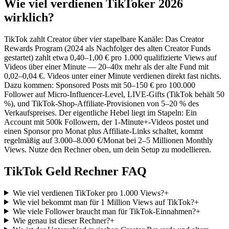
Wie viel verdienen TikToker 2026
wirklich?
TikTok zahlt Creator über vier stapelbare Kanäle: Das Creator
Rewards Program (2024 als Nachfolger des alten Creator Funds
gestartet) zahlt etwa 0,40–1,00 € pro 1.000 qualifizierte Views auf
Videos über einer Minute — 20–40x mehr als der alte Fund mit
0,02–0,04 €. Videos unter einer Minute verdienen direkt fast nichts.
Dazu kommen: Sponsored Posts mit 50–150 € pro 100.000
Follower auf Micro-Influencer-Level, LIVE-Gifts (TikTok behält 50
%), und TikTok-Shop-Affiliate-Provisionen von 5–20 % des
Verkaufspreises. Der eigentliche Hebel liegt im Stapeln: Ein
Account mit 500k Followern, der 1-Minute+-Videos postet und
einen Sponsor pro Monat plus Affiliate-Links schaltet, kommt
regelmäßig auf 3.000–8.000 €/Monat bei 2–5 Millionen Monthly
Views. Nutze den Rechner oben, um dein Setup zu modellieren.
TikTok Geld Rechner FAQ
Wie viel verdienen TikToker pro 1.000 Views?
+
Wie viel bekommt man für 1 Million Views auf TikTok?
+
Wie viele Follower braucht man für TikTok-Einnahmen?
+
Wie genau ist dieser Rechner?
+