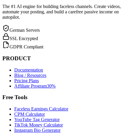
The #1 AI engine for building faceless channels. Create videos,
automate your posting, and build a carefree passive income on
autopilot.
German Servers
SSL Encrypted
GDPR Compliant
PRODUCT
Documentation
Blog / Resources
Pricing Plans
Affiliate Program
30%
Free Tools
Faceless Earnings Calculator
CPM Calculator
YouTube Tag Generator
TikTok Money Calculator
Instagram Bio Generator