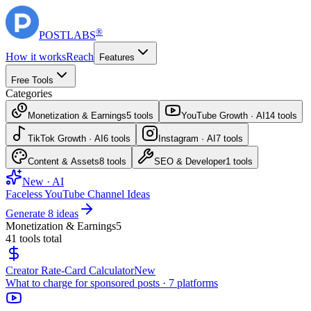
®
POST
LABS
How it works
Reach
Features
Free Tools
Categories
Monetization & Earnings
5
tools
YouTube Growth · AI
14
tools
TikTok Growth · AI
6
tools
Instagram · AI
7
tools
Content & Assets
8
tools
SEO & Developer
1
tools
New · AI
Faceless YouTube Channel Ideas
Generate 8 ideas
Monetization & Earnings
5
41
tools total
Creator Rate-Card Calculator
New
What to charge for sponsored posts · 7 platforms