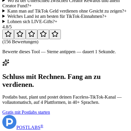
Wo ist der Unterschied zwischen Creator Rewards und altem
Creator Fund?
+
Kann man auf TikTok Geld verdienen ohne Gesicht zu zeigen?
+
Welches Land ist am besten für TikTok-Einnahmen?
+
Lohnen sich LIVE-Gifts?
+
4.8
/5
(
156 Bewertungen
)
Bewerte dieses Tool — Sterne antippen — dauert 1 Sekunde.
Schluss mit Rechnen. Fang an zu
verdienen.
Postlabs baut, plant und postet deinen Faceless-TikTok-Kanal —
vollautomatisch, auf 4 Plattformen, in 40+ Sprachen.
Gratis mit Postlabs starten
®
POST
LABS