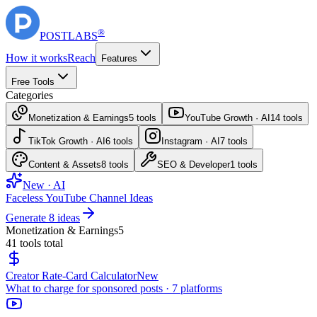
®
POST
LABS
How it works
Reach
Features
Free Tools
Categories
Monetization & Earnings
5
tools
YouTube Growth · AI
14
tools
TikTok Growth · AI
6
tools
Instagram · AI
7
tools
Content & Assets
8
tools
SEO & Developer
1
tools
New · AI
Faceless YouTube Channel Ideas
Generate 8 ideas
Monetization & Earnings
5
41
tools total
Creator Rate-Card Calculator
New
What to charge for sponsored posts · 7 platforms