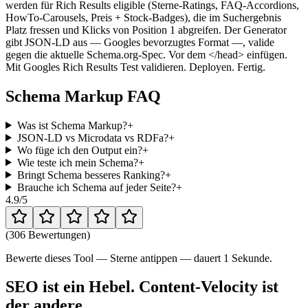
werden für Rich Results eligible (Sterne-Ratings, FAQ-Accordions,
HowTo-Carousels, Preis + Stock-Badges), die im Suchergebnis
Platz fressen und Klicks von Position 1 abgreifen. Der Generator
gibt JSON-LD aus — Googles bevorzugtes Format —, valide
gegen die aktuelle Schema.org-Spec. Vor dem </head> einfügen.
Mit Googles Rich Results Test validieren. Deployen. Fertig.
Schema Markup FAQ
Was ist Schema Markup?
+
JSON-LD vs Microdata vs RDFa?
+
Wo füge ich den Output ein?
+
Wie teste ich mein Schema?
+
Bringt Schema besseres Ranking?
+
Brauche ich Schema auf jeder Seite?
+
4.9
/5
(
306 Bewertungen
)
Bewerte dieses Tool — Sterne antippen — dauert 1 Sekunde.
SEO ist ein Hebel. Content-Velocity ist
der andere.