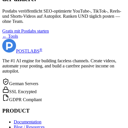
Postlabs veröffentlicht SEO-optimierte YouTube-, TikTok-, Reels-
und Shorts-Videos auf Autopilot. Ranken UND täglich posten —
ohne Team.
Gratis mit Postlabs starten
← Tools
®
POST
LABS
The #1 AI engine for building faceless channels. Create videos,
automate your posting, and build a carefree passive income on
autopilot.
German Servers
SSL Encrypted
GDPR Compliant
PRODUCT
Documentation
Blog / Resources