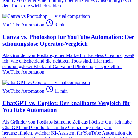
Raum, von der Nischenfindung über effizientes Outsourcing bis zu
den Tools, die wirklich zählen.
YouTube Automation
·
8
min
Canva vs. Photoshop für YouTube Automation: Der
schonungslose Operator-Vergleich
Als Gründer von Postlabs, einer Marke für 'Faceless Creators', weiß
ich, wie entscheidend die richtigen Tools sind. Hier mein
schonungsloser Blick auf Canva und Photoshop – speziell für
YouTube Automation.
YouTube Automation
·
11
min
ChatGPT vs. Copilot: Der knallharte Vergleich für
YouTube Automation
Als Gründer von Postlabs ist meine Zeit das höchste Gut. Ich habe
ChatGPT und Copilot bis an ihre Grenzen getrieben, um
herauszufinden, welcher KI-Assistent für YouTube Automation die