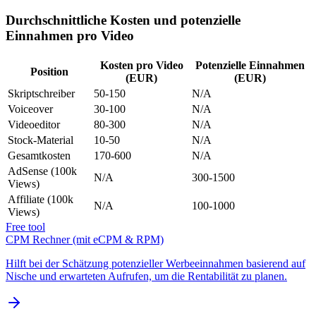
Durchschnittliche Kosten und potenzielle
Einnahmen pro Video
Kosten pro Video
Potenzielle Einnahmen
Position
(EUR)
(EUR)
Skriptschreiber
50-150
N/A
Voiceover
30-100
N/A
Videoeditor
80-300
N/A
Stock-Material
10-50
N/A
Gesamtkosten
170-600
N/A
AdSense (100k
N/A
300-1500
Views)
Affiliate (100k
N/A
100-1000
Views)
Free tool
CPM Rechner (mit eCPM & RPM)
Hilft bei der Schätzung potenzieller Werbeeinnahmen basierend auf
Nische und erwarteten Aufrufen, um die Rentabilität zu planen.