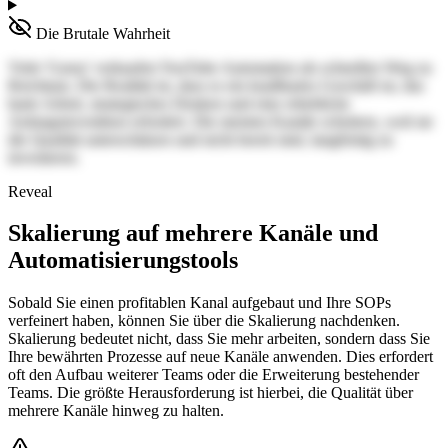
Die Brutale Wahrheit
Viele 'Gurus' verkaufen YouTube Automation als schnellen Weg zu
Reichtum. Die Realität ist, dass es ein knallhartes Geschäft ist, das
harte Arbeit, strategisches Denken und eine erhebliche
Anfangsinvestition erfordert. Die meisten Kanäle scheitern, weil sie
die Qualität unterschätzen und nicht bereit sind, langfristig zu
investieren.
Reveal
Skalierung auf mehrere Kanäle und
Automatisierungstools
Sobald Sie einen profitablen Kanal aufgebaut und Ihre SOPs
verfeinert haben, können Sie über die Skalierung nachdenken.
Skalierung bedeutet nicht, dass Sie mehr arbeiten, sondern dass Sie
Ihre bewährten Prozesse auf neue Kanäle anwenden. Dies erfordert
oft den Aufbau weiterer Teams oder die Erweiterung bestehender
Teams. Die größte Herausforderung ist hierbei, die Qualität über
mehrere Kanäle hinweg zu halten.