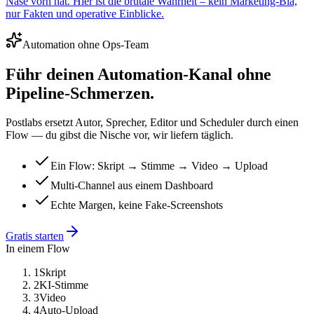
Nase vorn hat. Hier ist die brutale Wahrheit – kein Marketing-Bla,
nur Fakten und operative Einblicke.
Automation ohne Ops-Team
Führ deinen Automation-Kanal ohne
Pipeline-Schmerzen.
Postlabs ersetzt Autor, Sprecher, Editor und Scheduler durch einen
Flow — du gibst die Nische vor, wir liefern täglich.
Ein Flow: Skript → Stimme → Video → Upload
Multi-Channel aus einem Dashboard
Echte Margen, keine Fake-Screenshots
Gratis starten
In einem Flow
1
Skript
2
KI-Stimme
3
Video
4
Auto-Upload