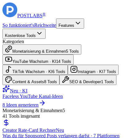
®
POST
LABS
So funktioniert's
Reichweite
Features
Kostenlose Tools
Kategorien
Monetarisierung & Einnahmen
5
Tools
YouTube Wachstum · KI
14
Tools
TikTok Wachstum · KI
6
Tools
Instagram · KI
7
Tools
Content & Assets
8
Tools
SEO & Developer
1
Tools
Neu · KI
Faceless YouTube Kanal-Ideen
8 Ideen generieren
Monetarisierung & Einnahmen
5
41
Tools insgesamt
Creator Rate-Card Rechner
Neu
Was du für Sponsored Posts verlangen darfst · 7 Plattformen