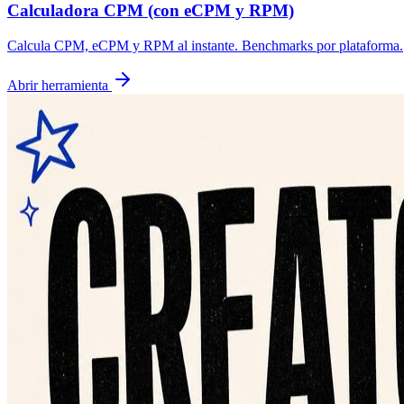
Calculadora CPM (con eCPM y RPM)
Calcula CPM, eCPM y RPM al instante. Benchmarks por plataforma.
Abrir herramienta