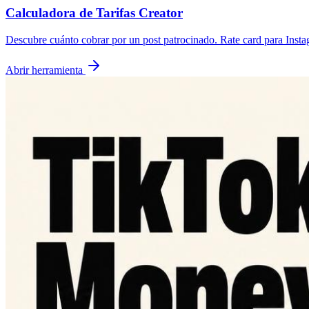
Calculadora de Tarifas Creator
Descubre cuánto cobrar por un post patrocinado. Rate card para Inst
Abrir herramienta