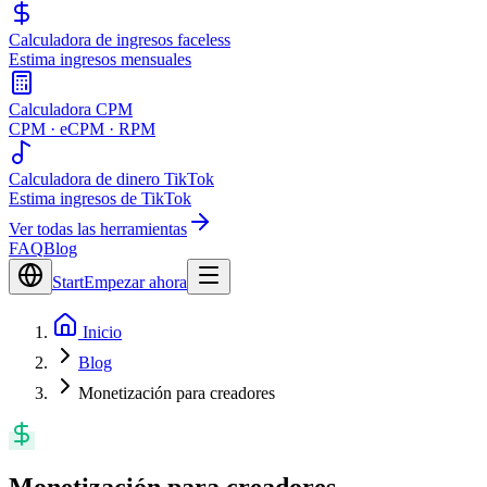
Calculadora de ingresos faceless
Estima ingresos mensuales
Calculadora CPM
CPM · eCPM · RPM
Calculadora de dinero TikTok
Estima ingresos de TikTok
Ver todas las herramientas
FAQ
Blog
Start
Empezar ahora
Inicio
Blog
Monetización para creadores
Monetización para creadores