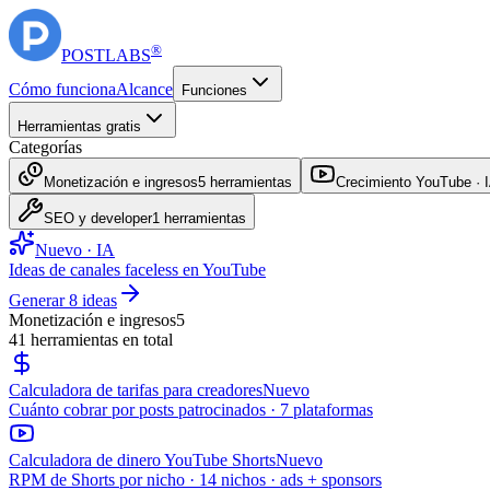
®
POST
LABS
Cómo funciona
Alcance
Funciones
Herramientas gratis
Categorías
Monetización e ingresos
5
herramientas
Crecimiento YouTube · 
SEO y developer
1
herramientas
Nuevo · IA
Ideas de canales faceless en YouTube
Generar 8 ideas
Monetización e ingresos
5
41
herramientas en total
Calculadora de tarifas para creadores
Nuevo
Cuánto cobrar por posts patrocinados · 7 plataformas
Calculadora de dinero YouTube Shorts
Nuevo
RPM de Shorts por nicho · 14 nichos · ads + sponsors