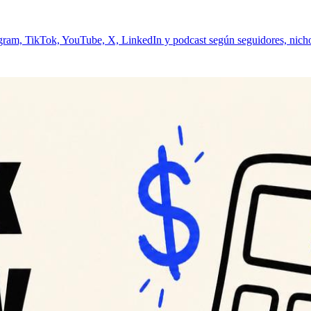
agram, TikTok, YouTube, X, LinkedIn y podcast según seguidores, nich