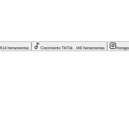
IA
14
herramientas
Crecimiento TikTok · IA
6
herramientas
Instagr