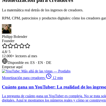
La matemática real detrás de los ingresos de creadores.
RPM, CPM, patrocinios y productos digitales: cómo los creadores gan
Philipp Bolender
Founder
4,8
/ 5
12.000+
lectores al mes
Disponible en
:
ES · EN · DE
Empezar aquí
Monetización para creadores
·
12
min
Cuánto gana un YouTuber: La realidad de los ingreso
La pregunta de cuánto gana un YouTuber es compleja. No se trata solo d
digitales. Aquí te mostramos los números reales y cómo se construyen 