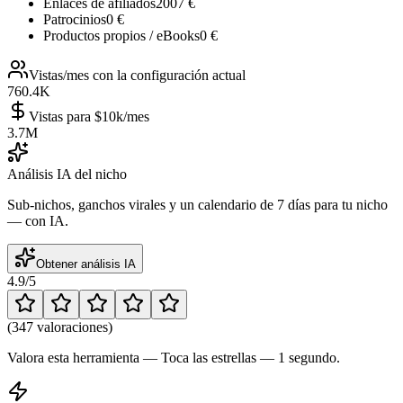
Enlaces de afiliados
2007 €
Patrocinios
0 €
Productos propios / eBooks
0 €
Vistas/mes con la configuración actual
760.4K
Vistas para $10k/mes
3.7M
Análisis IA del nicho
Sub-nichos, ganchos virales y un calendario de 7 días para tu nicho
— con IA.
Obtener análisis IA
4.9
/5
(
347 valoraciones
)
Valora esta herramienta — Toca las estrellas — 1 segundo.