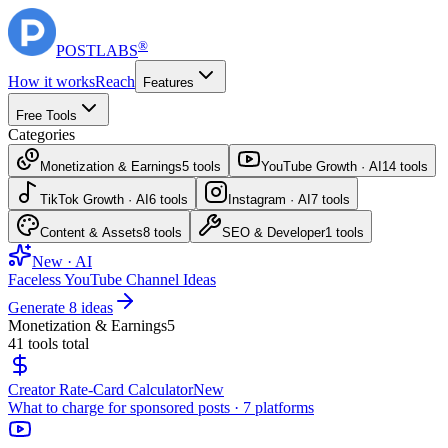
®
POST
LABS
How it works
Reach
Features
Free Tools
Categories
Monetization & Earnings
5
tools
YouTube Growth · AI
14
tools
TikTok Growth · AI
6
tools
Instagram · AI
7
tools
Content & Assets
8
tools
SEO & Developer
1
tools
New · AI
Faceless YouTube Channel Ideas
Generate 8 ideas
Monetization & Earnings
5
41
tools total
Creator Rate-Card Calculator
New
What to charge for sponsored posts · 7 platforms