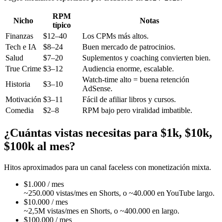
RPM
Nicho
Notas
típico
Finanzas
$12–40
Los CPMs más altos.
Tech e IA
$8–24
Buen mercado de patrocinios.
Salud
$7–20
Suplementos y coaching convierten bien.
True Crime
$3–12
Audiencia enorme, escalable.
Watch-time alto = buena retención
Historia
$3–10
AdSense.
Motivación
$3–11
Fácil de afiliar libros y cursos.
Comedia
$2–8
RPM bajo pero viralidad imbatible.
¿Cuántas vistas necesitas para $1k, $10k,
$100k al mes?
Hitos aproximados para un canal faceless con monetización mixta.
$1.000 / mes
~250.000 vistas/mes en Shorts, o ~40.000 en YouTube largo.
$10.000 / mes
~2,5M vistas/mes en Shorts, o ~400.000 en largo.
$100.000 / mes