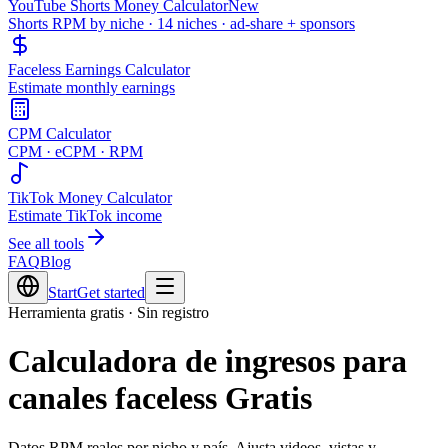
YouTube Shorts Money Calculator
New
Shorts RPM by niche · 14 niches · ad-share + sponsors
Faceless Earnings Calculator
Estimate monthly earnings
CPM Calculator
CPM · eCPM · RPM
TikTok Money Calculator
Estimate TikTok income
See all tools
FAQ
Blog
Start
Get started
Herramienta gratis · Sin registro
Calculadora de ingresos para
canales faceless Gratis
Datos RPM reales por nicho y país. Ajusta videos, vistas y