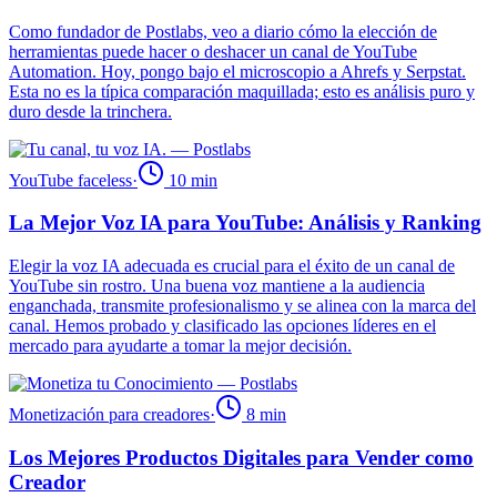
Como fundador de Postlabs, veo a diario cómo la elección de
herramientas puede hacer o deshacer un canal de YouTube
Automation. Hoy, pongo bajo el microscopio a Ahrefs y Serpstat.
Esta no es la típica comparación maquillada; esto es análisis puro y
duro desde la trinchera.
YouTube faceless
·
10
min
La Mejor Voz IA para YouTube: Análisis y Ranking
Elegir la voz IA adecuada es crucial para el éxito de un canal de
YouTube sin rostro. Una buena voz mantiene a la audiencia
enganchada, transmite profesionalismo y se alinea con la marca del
canal. Hemos probado y clasificado las opciones líderes en el
mercado para ayudarte a tomar la mejor decisión.
Monetización para creadores
·
8
min
Los Mejores Productos Digitales para Vender como
Creador