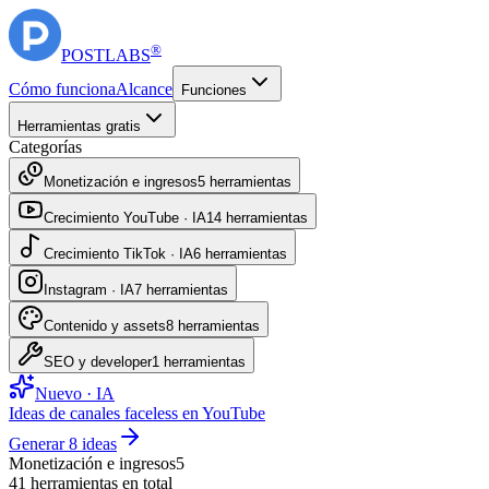
®
POST
LABS
Cómo funciona
Alcance
Funciones
Herramientas gratis
Categorías
Monetización e ingresos
5
herramientas
Crecimiento YouTube · IA
14
herramientas
Crecimiento TikTok · IA
6
herramientas
Instagram · IA
7
herramientas
Contenido y assets
8
herramientas
SEO y developer
1
herramientas
Nuevo · IA
Ideas de canales faceless en YouTube
Generar 8 ideas
Monetización e ingresos
5
41
herramientas en total