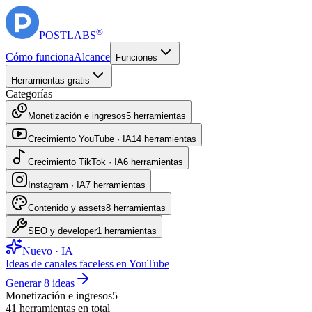
®
POST
LABS
Cómo funciona
Alcance
Funciones
Herramientas gratis
Categorías
Monetización e ingresos
5
herramientas
Crecimiento YouTube · IA
14
herramientas
Crecimiento TikTok · IA
6
herramientas
Instagram · IA
7
herramientas
Contenido y assets
8
herramientas
SEO y developer
1
herramientas
Nuevo · IA
Ideas de canales faceless en YouTube
Generar 8 ideas
Monetización e ingresos
5
41
herramientas en total