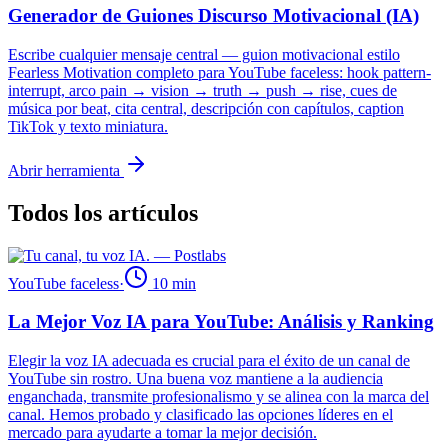
Generador de Guiones Discurso Motivacional (IA)
Escribe cualquier mensaje central — guion motivacional estilo
Fearless Motivation completo para YouTube faceless: hook pattern-
interrupt, arco pain → vision → truth → push → rise, cues de
música por beat, cita central, descripción con capítulos, caption
TikTok y texto miniatura.
Abrir herramienta
Todos los artículos
YouTube faceless
·
10
min
La Mejor Voz IA para YouTube: Análisis y Ranking
Elegir la voz IA adecuada es crucial para el éxito de un canal de
YouTube sin rostro. Una buena voz mantiene a la audiencia
enganchada, transmite profesionalismo y se alinea con la marca del
canal. Hemos probado y clasificado las opciones líderes en el
mercado para ayudarte a tomar la mejor decisión.