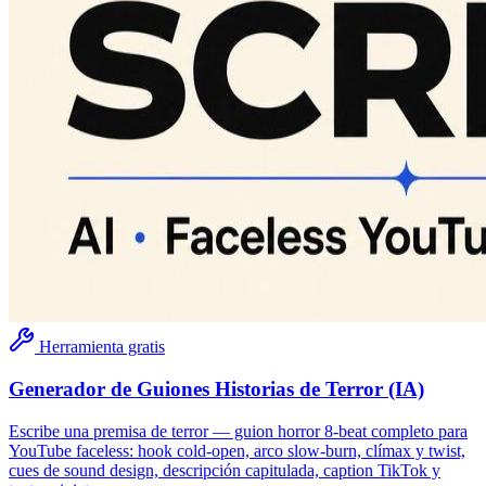
Herramienta gratis
Generador de Guiones Historias de Terror (IA)
Escribe una premisa de terror — guion horror 8-beat completo para
YouTube faceless: hook cold-open, arco slow-burn, clímax y twist,
cues de sound design, descripción capitulada, caption TikTok y