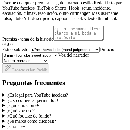
Escribe cualquier premisa — guion narrado estilo Reddit listo para
YouTube faceless, TikTok o Shorts. Hook, setup, incidente,
escalación, clímax, resolución, outro cliffhanger. Más username
falso, título YT, descripción, caption TikTok y texto thumbnail.
Premisa / tema de la historia
0
/500
Estilo subreddit
Duración
Voz del narrador
Generar guion Reddit
Preguntas frecuentes
¿Es legal para YouTube faceless?
+
¿Uso comercial permitido?
+
¿Qué duración?
+
¿Qué voz uso?
+
¿Qué footage de fondo?
+
¿Se marca como clickbait?
+
¿Gratis?
+