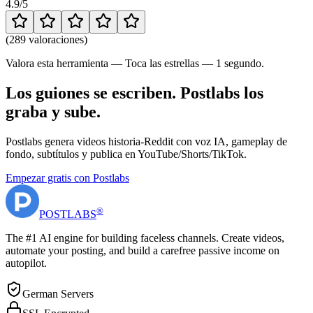
4.9
/5
(
289 valoraciones
)
Valora esta herramienta — Toca las estrellas — 1 segundo.
Los guiones se escriben. Postlabs los
graba y sube.
Postlabs genera videos historia-Reddit con voz IA, gameplay de
fondo, subtítulos y publica en YouTube/Shorts/TikTok.
Empezar gratis con Postlabs
®
POST
LABS
The #1 AI engine for building faceless channels. Create videos,
automate your posting, and build a carefree passive income on
autopilot.
German Servers