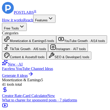
®
POST
LABS
How it works
Reach
Features
Free Tools
Categories
Monetization & Earnings
5
tools
YouTube Growth · AI
14
tools
TikTok Growth · AI
6
tools
Instagram · AI
7
tools
Content & Assets
8
tools
SEO & Developer
1
tools
New · AI
Faceless YouTube Channel Ideas
Generate 8 ideas
Monetization & Earnings
5
41
tools total
Creator Rate-Card Calculator
New
What to charge for sponsored posts · 7 platforms