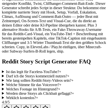
steigender Konflikt, Twist, Cliffhanger-Comment-Bait-Ende. Dieser
Generator schreibt jedes Script in dieser Struktur. Du bekommst eine
komplette narrierte Story mit Hook, Setup, Vorfall, Eskalation,
Climax, Auflösung und Comment-Bait-Outro — jeder Beat mit
Zeitstempel, On-Screen-Text und Visual-Cue, die du direkt an
deinen Editor oder deine KI-Pipeline übergeben kannst. Plus 3
alternative Hooks für A/B-Tests, ein Fake-Throwaway-Username
für das Reddit-Card-Visual, ein YouTube-Titel + Beschreibung mit
bereits gestempelten Kapiteln, eine TikTok-Caption mit eingebautem
Cliffhanger und 3-5 Wörter Thumbnail-Text die den größten Schock
schreien. Copy, in ElevenLabs / Play.ht einfügen, über Minecraft-
oder Subway-Surfers-B-Roll legen, ship.
Reddit Story Script Generator FAQ
Ist das legit für Faceless-YouTube?
+
Darf ich die Storys kommerziell nutzen?
+
Wie lang sollten Reddit-Story-Videos sein?
+
Welche Stimme für das Voiceover?
+
Welches Footage im Hintergrund?
+
Werden diese Storys als Clickbait geflaggt?
+
Wirklich kostenlos?
+
4.9
/5