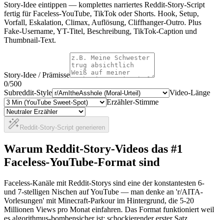
Story-Idee eintippen — komplettes narriertes Reddit-Story-Script
fertig für Faceless-YouTube, TikTok oder Shorts. Hook, Setup,
Vorfall, Eskalation, Climax, Auflösung, Cliffhanger-Outro. Plus
Fake-Username, YT-Titel, Beschreibung, TikTok-Caption und
Thumbnail-Text.
Story-Idee / Prämisse
0
/500
Subreddit-Style
Video-Länge
Erzähler-Stimme
Reddit-Story-Script generieren
Warum Reddit-Story-Videos das #1
Faceless-YouTube-Format sind
Faceless-Kanäle mit Reddit-Storys sind eine der konstantesten 6-
und 7-stelligen Nischen auf YouTube — man denke an 'r/AITA-
Vorlesungen' mit Minecraft-Parkour im Hintergrund, die 5-20
Millionen Views pro Monat einfahren. Das Format funktioniert weil
es algorithmus-bombensicher ist: schockierender erster Satz,