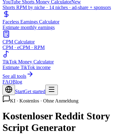
YouTube Shorts Money Calculator
New
Shorts RPM by niche · 14 niches · ad-share + sponsors
Faceless Earnings Calculator
Estimate monthly earnings
CPM Calculator
CPM · eCPM · RPM
TikTok Money Calculator
Estimate TikTok income
See all tools
FAQ
Blog
Start
Get started
KI · Kostenlos · Ohne Anmeldung
Kostenloser Reddit Story
Script Generator