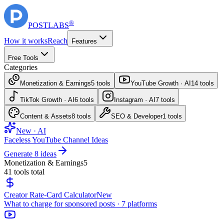
®
POST
LABS
How it works
Reach
Features
Free Tools
Categories
Monetization & Earnings
5
tools
YouTube Growth · AI
14
tools
TikTok Growth · AI
6
tools
Instagram · AI
7
tools
Content & Assets
8
tools
SEO & Developer
1
tools
New · AI
Faceless YouTube Channel Ideas
Generate 8 ideas
Monetization & Earnings
5
41
tools total
Creator Rate-Card Calculator
New
What to charge for sponsored posts · 7 platforms