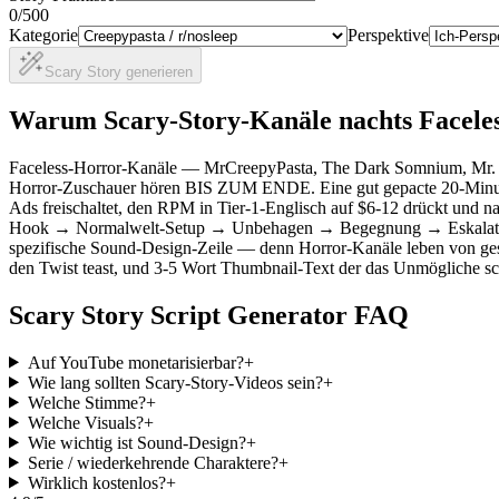
0
/500
Kategorie
Perspektive
Scary Story generieren
Warum Scary-Story-Kanäle nachts Facele
Faceless-Horror-Kanäle — MrCreepyPasta, The Dark Somnium, Mr. Ni
Horror-Zuschauer hören BIS ZUM ENDE. Eine gut gepacte 20-Minuten
Ads freischaltet, den RPM in Tier-1-Englisch auf $6-12 drückt und n
Hook → Normalwelt-Setup → Unbehagen → Begegnung → Eskalation 
spezifische Sound-Design-Zeile — denn Horror-Kanäle leben von gesc
den Twist teast, und 3-5 Wort Thumbnail-Text der das Unmögliche sch
Scary Story Script Generator FAQ
Auf YouTube monetarisierbar?
+
Wie lang sollten Scary-Story-Videos sein?
+
Welche Stimme?
+
Welche Visuals?
+
Wie wichtig ist Sound-Design?
+
Serie / wiederkehrende Charaktere?
+
Wirklich kostenlos?
+