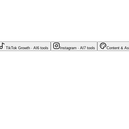
TikTok Growth · AI
6
tools
Instagram · AI
7
tools
Content & As