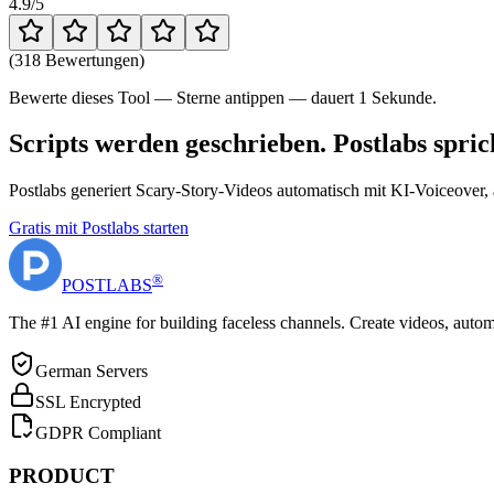
4.9
/5
(
318 Bewertungen
)
Bewerte dieses Tool — Sterne antippen — dauert 1 Sekunde.
Scripts werden geschrieben. Postlabs spric
Postlabs generiert Scary-Story-Videos automatisch mit KI-Voiceove
Gratis mit Postlabs starten
®
POST
LABS
The #1 AI engine for building faceless channels. Create videos, autom
German Servers
SSL Encrypted
GDPR Compliant
PRODUCT