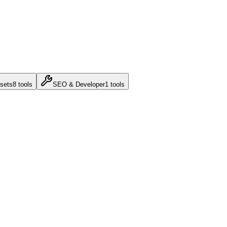
sets
8
tools
SEO & Developer
1
tools