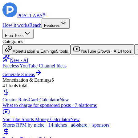
®
POST
LABS
How it works
Reach
Features
Free Tools
Categories
Monetization & Earnings
5
tools
YouTube Growth · AI
14
tools
New · AI
Faceless YouTube Channel Ideas
Generate 8 ideas
Monetization & Earnings
5
41
tools total
Creator Rate-Card Calculator
New
What to charge for sponsored posts · 7 platforms
YouTube Shorts Money Calculator
New
Shorts RPM by niche · 14 niches · ad-share + sponsors