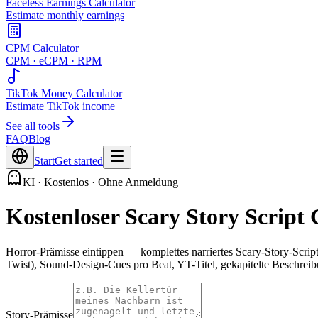
Faceless Earnings Calculator
Estimate monthly earnings
CPM Calculator
CPM · eCPM · RPM
TikTok Money Calculator
Estimate TikTok income
See all tools
FAQ
Blog
Start
Get started
KI · Kostenlos · Ohne Anmeldung
Kostenloser Scary Story Script
Horror-Prämisse eintippen — komplettes narriertes Scary-Story-S
Twist), Sound-Design-Cues pro Beat, YT-Titel, gekapitelte Beschre
Story-Prämisse