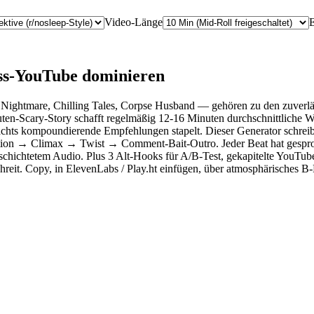
Video-Länge
ss-YouTube dominieren
ghtmare, Chilling Tales, Corpse Husband — gehören zu den zuverläss
-Scary-Story schafft regelmäßig 12-16 Minuten durchschnittliche W
achts kompoundierende Empfehlungen stapelt. Dieser Generator schreibt
→ Climax → Twist → Comment-Bait-Outro. Jeder Beat hat gesproch
hichtetem Audio. Plus 3 Alt-Hooks für A/B-Test, gekapitelte YouTube-
reit. Copy, in ElevenLabs / Play.ht einfügen, über atmosphärisches B-