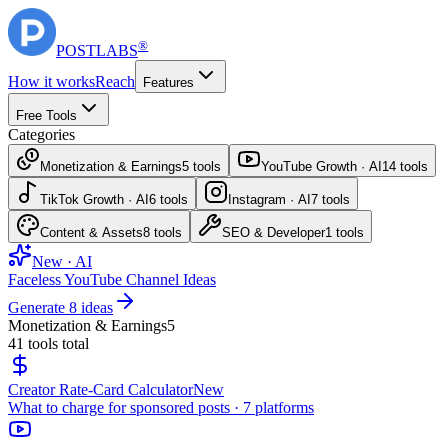
®
POST
LABS
How it works
Reach
Features
Free Tools
Categories
Monetization & Earnings
5
tools
YouTube Growth · AI
14
tools
TikTok Growth · AI
6
tools
Instagram · AI
7
tools
Content & Assets
8
tools
SEO & Developer
1
tools
New · AI
Faceless YouTube Channel Ideas
Generate 8 ideas
Monetization & Earnings
5
41
tools total
Creator Rate-Card Calculator
New
What to charge for sponsored posts · 7 platforms