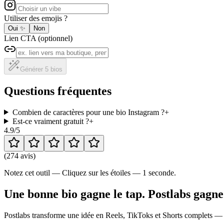
Utiliser des emojis ?
Oui
✨
Non
Lien CTA (optionnel)
Générer 5 bios
Questions fréquentes
Combien de caractères pour une bio Instagram ?
+
Est-ce vraiment gratuit ?
+
4.9
/5
(
274 avis
)
Notez cet outil — Cliquez sur les étoiles — 1 seconde.
Une bonne bio gagne le tap. Postlabs gagne 
Postlabs transforme une idée en Reels, TikToks et Shorts complets — 