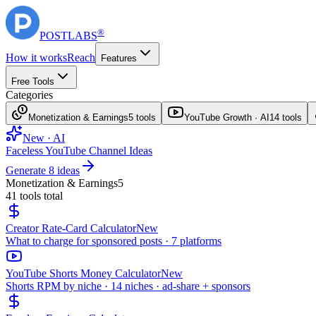
®
POST
LABS
How it works
Reach
Features
Free Tools
Categories
Monetization & Earnings
5
tools
YouTube Growth · AI
14
tools
New · AI
Faceless YouTube Channel Ideas
Generate 8 ideas
Monetization & Earnings
5
41
tools total
Creator Rate-Card Calculator
New
What to charge for sponsored posts · 7 platforms
YouTube Shorts Money Calculator
New
Shorts RPM by niche · 14 niches · ad-share + sponsors