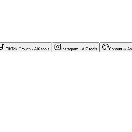
TikTok Growth · AI
6
tools
Instagram · AI
7
tools
Content & As