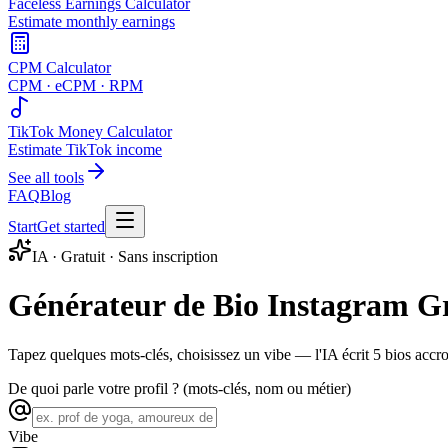
Faceless Earnings Calculator
Estimate monthly earnings
CPM Calculator
CPM · eCPM · RPM
TikTok Money Calculator
Estimate TikTok income
See all tools
FAQ
Blog
Start
Get started
IA · Gratuit · Sans inscription
Générateur de Bio Instagram Gr
Tapez quelques mots-clés, choisissez un vibe — l'IA écrit 5 bios acc
De quoi parle votre profil ? (mots-clés, nom ou métier)
Vibe