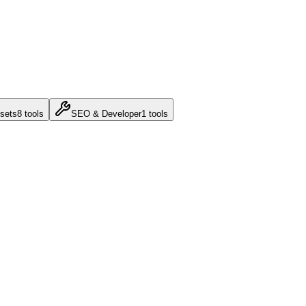
sets
8
tools
SEO & Developer
1
tools