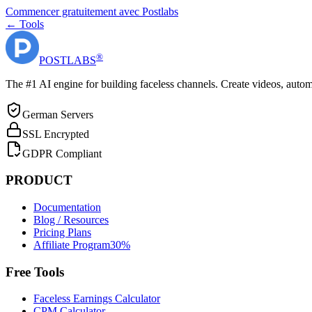
Commencer gratuitement avec Postlabs
← Tools
®
POST
LABS
The #1 AI engine for building faceless channels. Create videos, autom
German Servers
SSL Encrypted
GDPR Compliant
PRODUCT
Documentation
Blog / Resources
Pricing Plans
Affiliate Program
30%
Free Tools
Faceless Earnings Calculator
CPM Calculator