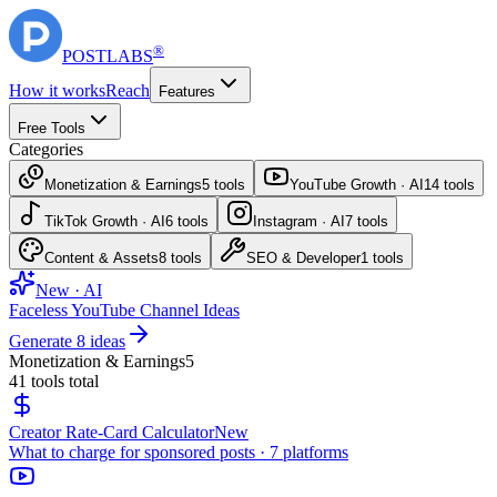
®
POST
LABS
How it works
Reach
Features
Free Tools
Categories
Monetization & Earnings
5
tools
YouTube Growth · AI
14
tools
TikTok Growth · AI
6
tools
Instagram · AI
7
tools
Content & Assets
8
tools
SEO & Developer
1
tools
New · AI
Faceless YouTube Channel Ideas
Generate 8 ideas
Monetization & Earnings
5
41
tools total
Creator Rate-Card Calculator
New
What to charge for sponsored posts · 7 platforms