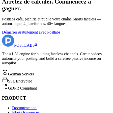
Arrêtez de calculer. Commencez à
gagner.
Postlabs crée, planifie et publie votre chaîne Shorts faceless —
automatique, 4 plateformes, 40+ langues.
Démarrer gratuitement avec Postlabs
®
POST
LABS
The #1 AI engine for building faceless channels. Create videos,
automate your posting, and build a carefree passive income on
autopilot.
German Servers
SSL Encrypted
GDPR Compliant
PRODUCT
Documentation
Blog / Resources