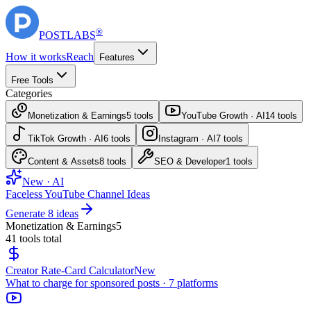
®
POST
LABS
How it works
Reach
Features
Free Tools
Categories
Monetization & Earnings
5
tools
YouTube Growth · AI
14
tools
TikTok Growth · AI
6
tools
Instagram · AI
7
tools
Content & Assets
8
tools
SEO & Developer
1
tools
New · AI
Faceless YouTube Channel Ideas
Generate 8 ideas
Monetization & Earnings
5
41
tools total
Creator Rate-Card Calculator
New
What to charge for sponsored posts · 7 platforms