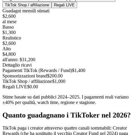
TikTok Shop / affiliazione
Regali LIVE
Guadagni mensili stimati
$2,600
al mese
Basso
$1,300
Realistico
$2,600
Alto
$4,800
all'anno
:
$31,200
Dettaglio ricavi
Pagamenti TikTok (Rewards / Fund)
$1,400
Sponsorizzazioni brand
$200.00
TikTok Shop / affiliazione
$1,000
Regali LIVE
$0.00
Stime basate su dati pubblici 2024–2025. I pagamenti reali variano
±40% per qualità, watch time, regione e stagione.
Quanto guadagnano i TikToker nel 2026?
TikTok paga i creator attraverso quattro canali sommabili: Creator
Rewards (che ha sostituito il vecchio Creator Fund nel 2024) paga