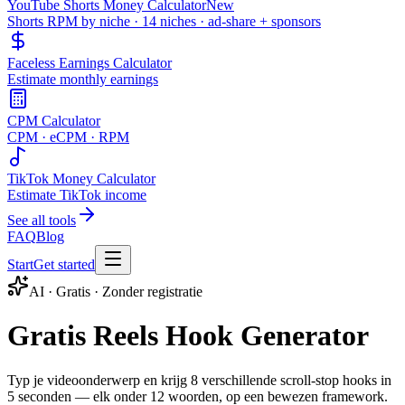
YouTube Shorts Money Calculator
New
Shorts RPM by niche · 14 niches · ad-share + sponsors
Faceless Earnings Calculator
Estimate monthly earnings
CPM Calculator
CPM · eCPM · RPM
TikTok Money Calculator
Estimate TikTok income
See all tools
FAQ
Blog
Start
Get started
AI · Gratis · Zonder registratie
Gratis Reels Hook Generator
Typ je videoonderwerp en krijg 8 verschillende scroll-stop hooks in
5 seconden — elk onder 12 woorden, op een bewezen framework.