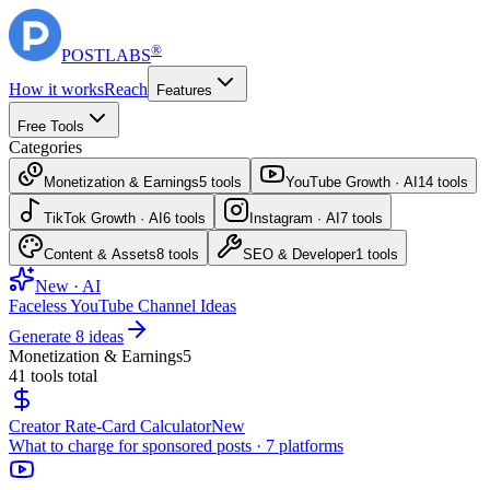
®
POST
LABS
How it works
Reach
Features
Free Tools
Categories
Monetization & Earnings
5
tools
YouTube Growth · AI
14
tools
TikTok Growth · AI
6
tools
Instagram · AI
7
tools
Content & Assets
8
tools
SEO & Developer
1
tools
New · AI
Faceless YouTube Channel Ideas
Generate 8 ideas
Monetization & Earnings
5
41
tools total
Creator Rate-Card Calculator
New
What to charge for sponsored posts · 7 platforms