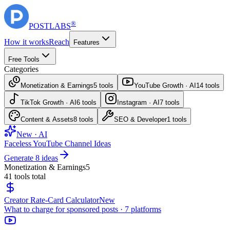
®
POST
LABS
How it works
Reach
Features
Free Tools
Categories
Monetization & Earnings
5
tools
YouTube Growth · AI
14
tools
TikTok Growth · AI
6
tools
Instagram · AI
7
tools
Content & Assets
8
tools
SEO & Developer
1
tools
New · AI
Faceless YouTube Channel Ideas
Generate 8 ideas
Monetization & Earnings
5
41
tools total
Creator Rate-Card Calculator
New
What to charge for sponsored posts · 7 platforms