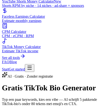
YouTube Shorts Money Calculator
New
Shorts RPM by niche · 14 niches · ad-share + sponsors
Faceless Earnings Calculator
Estimate monthly earnings
CPM Calculator
CPM · eCPM · RPM
TikTok Money Calculator
Estimate TikTok income
See all tools
FAQ
Blog
Start
Get started
AI · Gratis · Zonder registratie
Gratis TikTok Bio Generator
Typ een paar keywords, kies een vibe — AI schrijft 5 pakkende
TikTok-bio's onder 80 tekens met emoji's en CTA.