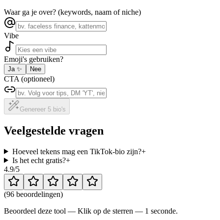
Waar ga je over? (keywords, naam of niche)
Vibe
Emoji's gebruiken?
Ja
✨
Nee
CTA (optioneel)
Genereer 5 bio's
Veelgestelde vragen
Hoeveel tekens mag een TikTok-bio zijn?
+
Is het echt gratis?
+
4.9
/5
(
96 beoordelingen
)
Beoordeel deze tool — Klik op de sterren — 1 seconde.