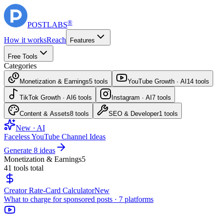
®
POST
LABS
How it works
Reach
Features
Free Tools
Categories
Monetization & Earnings
5
tools
YouTube Growth · AI
14
tools
TikTok Growth · AI
6
tools
Instagram · AI
7
tools
Content & Assets
8
tools
SEO & Developer
1
tools
New · AI
Faceless YouTube Channel Ideas
Generate 8 ideas
Monetization & Earnings
5
41
tools total
Creator Rate-Card Calculator
New
What to charge for sponsored posts · 7 platforms