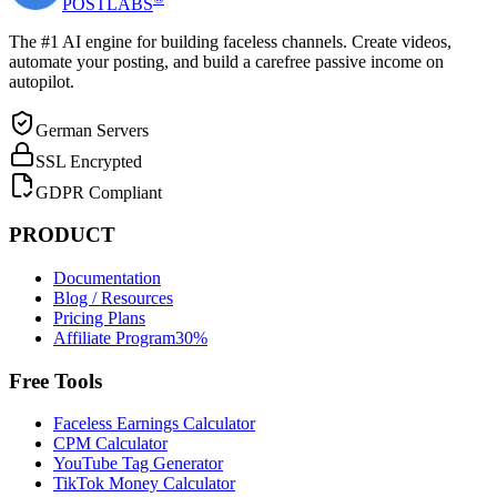
POST
LABS
The #1 AI engine for building faceless channels. Create videos,
automate your posting, and build a carefree passive income on
autopilot.
German Servers
SSL Encrypted
GDPR Compliant
PRODUCT
Documentation
Blog / Resources
Pricing Plans
Affiliate Program
30%
Free Tools
Faceless Earnings Calculator
CPM Calculator
YouTube Tag Generator
TikTok Money Calculator