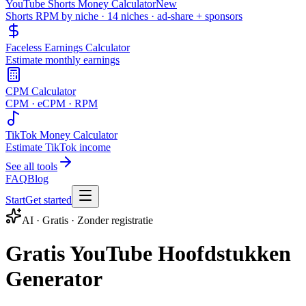
YouTube Shorts Money Calculator
New
Shorts RPM by niche · 14 niches · ad-share + sponsors
Faceless Earnings Calculator
Estimate monthly earnings
CPM Calculator
CPM · eCPM · RPM
TikTok Money Calculator
Estimate TikTok income
See all tools
FAQ
Blog
Start
Get started
AI · Gratis · Zonder registratie
Gratis YouTube Hoofdstukken
Generator