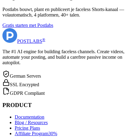
Postlabs bouwt, plant en publiceert je faceless Shorts-kanaal —
volautomatisch, 4 platformen, 40+ talen.
Gratis starten met Postlabs
®
POST
LABS
The #1 AI engine for building faceless channels. Create videos,
automate your posting, and build a carefree passive income on
autopilot.
German Servers
SSL Encrypted
GDPR Compliant
PRODUCT
Documentation
Blog / Resources
Pricing Plans
Affiliate Program
30%