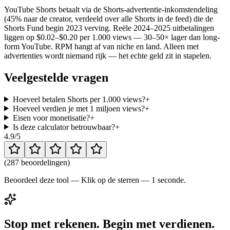
YouTube Shorts betaalt via de Shorts-advertentie-inkomstendeling
(45% naar de creator, verdeeld over alle Shorts in de feed) die de
Shorts Fund begin 2023 verving. Reële 2024–2025 uitbetalingen
liggen op $0.02–$0.20 per 1.000 views — 30–50× lager dan long-
form YouTube. RPM hangt af van niche en land. Alleen met
advertenties wordt niemand rijk — het echte geld zit in stapelen.
Veelgestelde vragen
Hoeveel betalen Shorts per 1.000 views?
+
Hoeveel verdien je met 1 miljoen views?
+
Eisen voor monetisatie?
+
Is deze calculator betrouwbaar?
+
4.9
/5
(
287 beoordelingen
)
Beoordeel deze tool — Klik op de sterren — 1 seconde.
Stop met rekenen. Begin met verdienen.