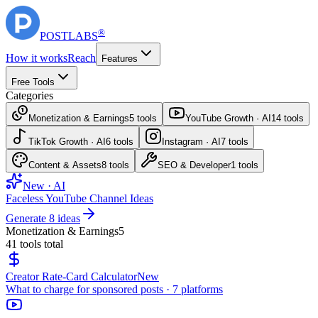
®
POST
LABS
How it works
Reach
Features
Free Tools
Categories
Monetization & Earnings
5
tools
YouTube Growth · AI
14
tools
TikTok Growth · AI
6
tools
Instagram · AI
7
tools
Content & Assets
8
tools
SEO & Developer
1
tools
New · AI
Faceless YouTube Channel Ideas
Generate 8 ideas
Monetization & Earnings
5
41
tools total
Creator Rate-Card Calculator
New
What to charge for sponsored posts · 7 platforms