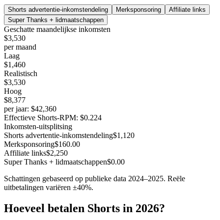
Shorts advertentie-inkomstendeling
Merksponsoring
Affiliate links
Super Thanks + lidmaatschappen
Geschatte maandelijkse inkomsten
$3,530
per maand
Laag
$1,460
Realistisch
$3,530
Hoog
$8,377
per jaar
:
$42,360
Effectieve Shorts-RPM
:
$0.224
Inkomsten-uitsplitsing
Shorts advertentie-inkomstendeling
$1,120
Merksponsoring
$160.00
Affiliate links
$2,250
Super Thanks + lidmaatschappen
$0.00
Schattingen gebaseerd op publieke data 2024–2025. Reële
uitbetalingen variëren ±40%.
Hoeveel betalen Shorts in 2026?