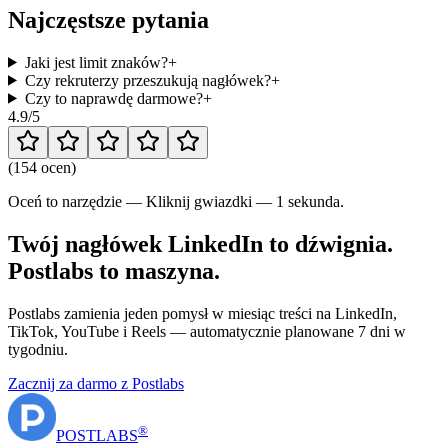
Najczęstsze pytania
Jaki jest limit znaków?
+
Czy rekruterzy przeszukują nagłówek?
+
Czy to naprawdę darmowe?
+
4.9
/5
(
154 ocen
)
Oceń to narzędzie — Kliknij gwiazdki — 1 sekunda.
Twój nagłówek LinkedIn to dźwignia.
Postlabs to maszyna.
Postlabs zamienia jeden pomysł w miesiąc treści na LinkedIn,
TikTok, YouTube i Reels — automatycznie planowane 7 dni w
tygodniu.
Zacznij za darmo z Postlabs
®
POST
LABS