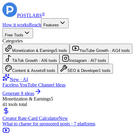
®
POST
LABS
How it works
Reach
Features
Free Tools
Categories
Monetization & Earnings
5
tools
YouTube Growth · AI
14
tools
TikTok Growth · AI
6
tools
Instagram · AI
7
tools
Content & Assets
8
tools
SEO & Developer
1
tools
New · AI
Faceless YouTube Channel Ideas
Generate 8 ideas
Monetization & Earnings
5
41
tools total
Creator Rate-Card Calculator
New
What to charge for sponsored posts · 7 platforms