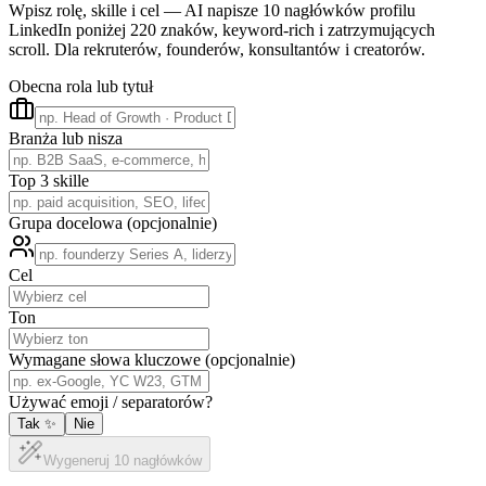
Wpisz rolę, skille i cel — AI napisze 10 nagłówków profilu
LinkedIn poniżej 220 znaków, keyword-rich i zatrzymujących
scroll. Dla rekruterów, founderów, konsultantów i creatorów.
Obecna rola lub tytuł
Branża lub nisza
Top 3 skille
Grupa docelowa (opcjonalnie)
Cel
Ton
Wymagane słowa kluczowe (opcjonalnie)
Używać emoji / separatorów?
Tak
✨
Nie
Wygeneruj 10 nagłówków