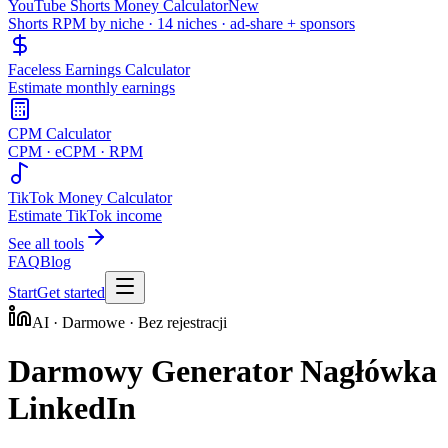
YouTube Shorts Money Calculator
New
Shorts RPM by niche · 14 niches · ad-share + sponsors
Faceless Earnings Calculator
Estimate monthly earnings
CPM Calculator
CPM · eCPM · RPM
TikTok Money Calculator
Estimate TikTok income
See all tools
FAQ
Blog
Start
Get started
AI · Darmowe · Bez rejestracji
Darmowy Generator Nagłówka
LinkedIn