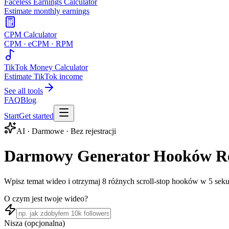
Faceless Earnings Calculator
Estimate monthly earnings
CPM Calculator
CPM · eCPM · RPM
TikTok Money Calculator
Estimate TikTok income
See all tools
FAQ
Blog
Start
Get started
AI · Darmowe · Bez rejestracji
Darmowy Generator Hooków Re
Wpisz temat wideo i otrzymaj 8 różnych scroll-stop hooków w 5 sek
O czym jest twoje wideo?
Nisza (opcjonalna)