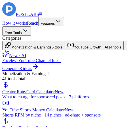
®
POST
LABS
How it works
Reach
Features
Free Tools
Categories
Monetization & Earnings
5
tools
YouTube Growth · AI
14
tools
New · AI
Faceless YouTube Channel Ideas
Generate 8 ideas
Monetization & Earnings
5
41
tools total
Creator Rate-Card Calculator
New
What to charge for sponsored posts · 7 platforms
YouTube Shorts Money Calculator
New
Shorts RPM by niche · 14 niches · ad-share + sponsors