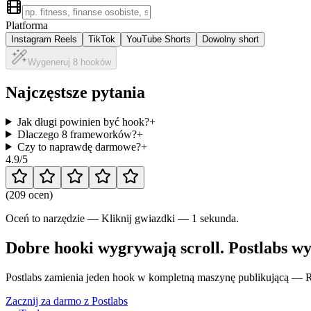
Platforma
Instagram Reels
TikTok
YouTube Shorts
Dowolny short
Wygeneruj 8 hooków
Najczęstsze pytania
Jak długi powinien być hook?
+
Dlaczego 8 frameworków?
+
Czy to naprawdę darmowe?
+
4.9
/5
(
209 ocen
)
Oceń to narzędzie — Kliknij gwiazdki — 1 sekunda.
Dobre hooki wygrywają scroll. Postlabs w
Postlabs zamienia jeden hook w kompletną maszynę publikującą — Re
Zacznij za darmo z Postlabs