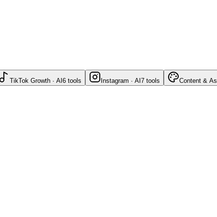
TikTok Growth · AI
6
tools
Instagram · AI
7
tools
Content & As