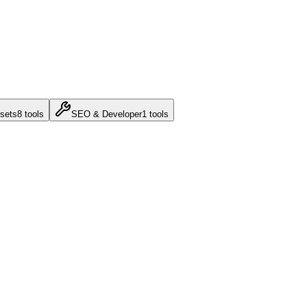
sets
8
tools
SEO & Developer
1
tools