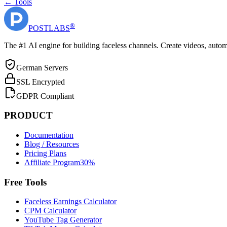
← Tools
®
POST
LABS
The #1 AI engine for building faceless channels. Create videos, autom
German Servers
SSL Encrypted
GDPR Compliant
PRODUCT
Documentation
Blog / Resources
Pricing Plans
Affiliate Program
30%
Free Tools
Faceless Earnings Calculator
CPM Calculator
YouTube Tag Generator