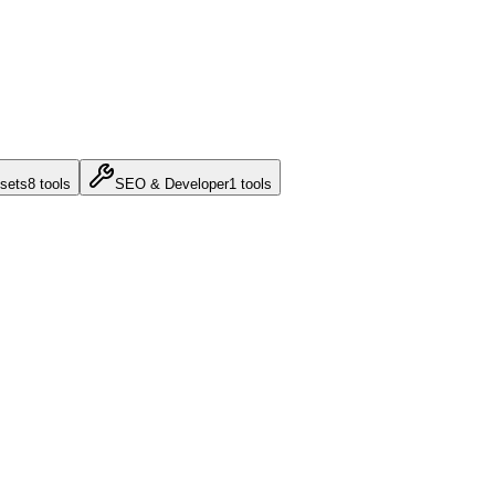
sets
8
tools
SEO & Developer
1
tools