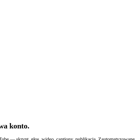
wa konto.
uTube — skrypt, głos, wideo, captiony, publikacja. Zautomatyzowane.