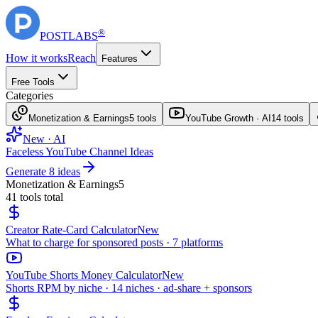
®
POST
LABS
How it works
Reach
Features
Free Tools
Categories
Monetization & Earnings
5
tools
YouTube Growth · AI
14
tools
New · AI
Faceless YouTube Channel Ideas
Generate 8 ideas
Monetization & Earnings
5
41
tools total
Creator Rate-Card Calculator
New
What to charge for sponsored posts · 7 platforms
YouTube Shorts Money Calculator
New
Shorts RPM by niche · 14 niches · ad-share + sponsors