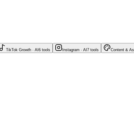
TikTok Growth · AI
6
tools
Instagram · AI
7
tools
Content & As