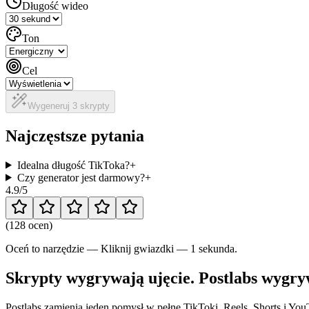
Długość wideo
Ton
Cel
Wygeneruj 3 skrypty
Najczęstsze pytania
Idealna długość TikToka?
+
Czy generator jest darmowy?
+
4.9
/5
(
128 ocen
)
Oceń to narzędzie — Kliknij gwiazdki — 1 sekunda.
Skrypty wygrywają ujęcie. Postlabs wygry
Postlabs zamienia jeden pomysł w pełne TikToki, Reels, Shorts i Yo