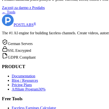
Zacznij za darmo z Postlabs
← Tools
®
POST
LABS
The #1 AI engine for building faceless channels. Create videos, autom
German Servers
SSL Encrypted
GDPR Compliant
PRODUCT
Documentation
Blog / Resources
Pricing Plans
Affiliate Program
30%
Free Tools
Faceless Earnings Calculator