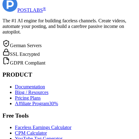
®
POST
LABS
The #1 AI engine for building faceless channels. Create videos,
automate your posting, and build a carefree passive income on
autopilot.
German Servers
SSL Encrypted
GDPR Compliant
PRODUCT
Documentation
Blog / Resources
Pricing Plans
Affiliate Program
30%
Free Tools
Faceless Earnings Calculator
CPM Calculator
YouTube Tag Generator