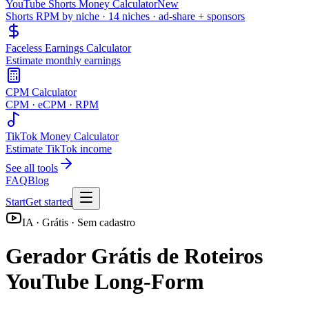
YouTube Shorts Money Calculator
New
Shorts RPM by niche · 14 niches · ad-share + sponsors
Faceless Earnings Calculator
Estimate monthly earnings
CPM Calculator
CPM · eCPM · RPM
TikTok Money Calculator
Estimate TikTok income
See all tools
FAQ
Blog
Start
Get started
IA · Grátis · Sem cadastro
Gerador Grátis de Roteiros
YouTube Long-Form