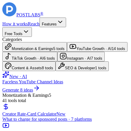
®
POST
LABS
How it works
Reach
Features
Free Tools
Categories
Monetization & Earnings
5
tools
YouTube Growth · AI
14
tools
TikTok Growth · AI
6
tools
Instagram · AI
7
tools
Content & Assets
8
tools
SEO & Developer
1
tools
New · AI
Faceless YouTube Channel Ideas
Generate 8 ideas
Monetization & Earnings
5
41
tools total
Creator Rate-Card Calculator
New
What to charge for sponsored posts · 7 platforms