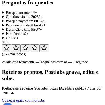
Perguntas frequentes
Por que um roteiro?
+
Que duração em 2026?
+
Por que payoff em 80 %?
+
Para que o midroll-hook?
+
Descrição e tags SEO?
+
Para faceless?
+
Grátis?
+
4.9
/5
(
156 avaliações
)
Avalie esta ferramenta — Toque nas estrelas — 1 segundo.
Roteiros prontos. Postlabs grava, edita e
sobe.
Postlabs gera roteiros YouTube, vozes IA, edita e publica 7 dias por
semana.
Começar grátis com Postlabs