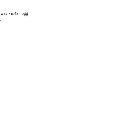
 wav · m4a · ogg
.