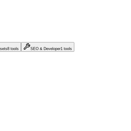
sets
8
tools
SEO & Developer
1
tools