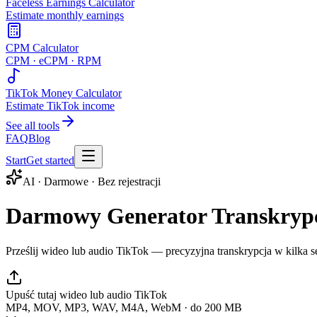
Faceless Earnings Calculator
Estimate monthly earnings
CPM Calculator
CPM · eCPM · RPM
TikTok Money Calculator
Estimate TikTok income
See all tools
FAQ
Blog
Start
Get started
AI · Darmowe · Bez rejestracji
Darmowy Generator Transkrypc
Prześlij wideo lub audio TikTok — precyzyjna transkrypcja w kilka 
Upuść tutaj wideo lub audio TikTok
MP4, MOV, MP3, WAV, M4A, WebM · do 200 MB