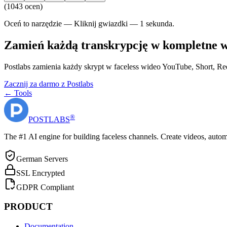
(
1043 ocen
)
Oceń to narzędzie — Kliknij gwiazdki — 1 sekunda.
Zamień każdą transkrypcję w kompletne 
Postlabs zamienia każdy skrypt w faceless wideo YouTube, Short, R
Zacznij za darmo z Postlabs
← Tools
®
POST
LABS
The #1 AI engine for building faceless channels. Create videos, autom
German Servers
SSL Encrypted
GDPR Compliant
PRODUCT
Documentation