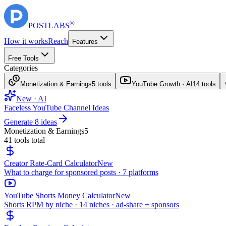
®
POST
LABS
How it works
Reach
Features
Free Tools
Categories
Monetization & Earnings
5
tools
YouTube Growth · AI
14
tools
New · AI
Faceless YouTube Channel Ideas
Generate 8 ideas
Monetization & Earnings
5
41
tools total
Creator Rate-Card Calculator
New
What to charge for sponsored posts · 7 platforms
YouTube Shorts Money Calculator
New
Shorts RPM by niche · 14 niches · ad-share + sponsors