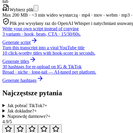
lub
Wybierz plik
Max 200 MB · ~3 min wideo wystarczą
·
mp4 · mov · webm · mp3 ·
Plik jest wysyłany raz do OpenAI Whisper i natychmiast usuwany
Write your own script instead of copying
3 variants · hook, beats, CTA · 15/30/60s.
Generate script
Turn this transcript into a viral YouTube title
10 click-worthy titles with hook-score in seconds.
Generate titles
30 hashtags for re-upload on IG & TikTok
Broad · niche · long-tail — AI-tuned per platform.
Generate hashtags
Najczęstsze pytania
Jak pobrać TikTok?
+
Jak dokładne?
+
Naprawdę darmowe?
+
4.9
/5