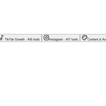
TikTok Growth · AI
6
tools
Instagram · AI
7
tools
Content & As